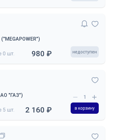
0 ("MEGAPOWER")
980 ₽
недоступен
де
0 шт.
АО "ГАЗ")
2 160 ₽
в корзину
де
5 шт.