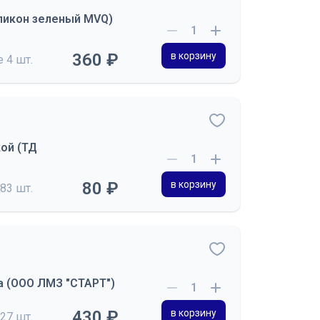
ликон зеленый MVQ)
360 ₽
в корзину
де
4 шт.
кой (ТД
80 ₽
в корзину
83 шт.
ка (ООО ЛМЗ "СТАРТ")
430 ₽
в корзину
27 шт.