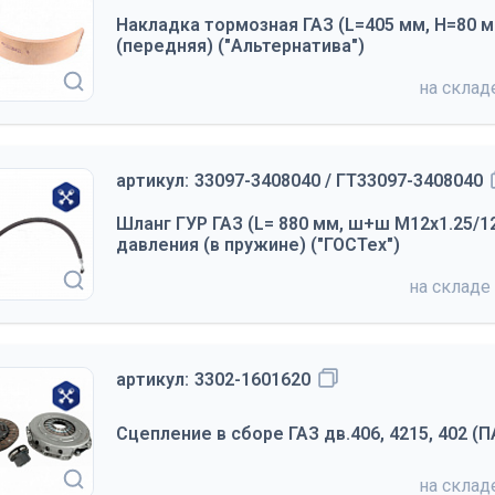
Накладка тормозная ГАЗ (L=405 мм, Н=80 м
(передняя) ("Альтернатива")
на скла
артикул:
33097-3408040 / ГТ33097-3408040
Шланг ГУР ГАЗ (L= 880 мм, ш+ш М12х1.25/1
давления (в пружине) ("ГОСТех")
на складе
артикул:
3302-1601620
Сцепление в сборе ГАЗ дв.406, 4215, 402 (П
на скла