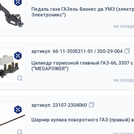
Педаль газа ГАЗель-Бизнес дв.УМЗ (электр
Электроникс")
на скла
артикул:
66-11-3505211-01 / 350-29-004
Цилиндр тормозной главный ГАЗ-66, 3307 с
("MEGAPOWER")
на скла
артикул:
23107-2304060
Шарнир кулака поворотного ГАЗ (правый) в
на склад