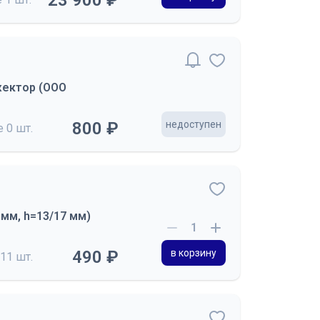
23 900 ₽
жектор (ООО
800 ₽
недоступен
де
0 шт.
мм, h=13/17 мм)
490 ₽
в корзину
11 шт.