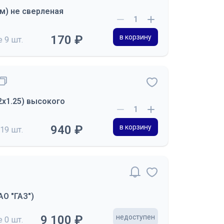
м) не сверленая
170 ₽
в корзину
де
9 шт.
2х1.25) высокого
940 ₽
в корзину
19 шт.
АО "ГАЗ")
9 100 ₽
недоступен
де
0 шт.