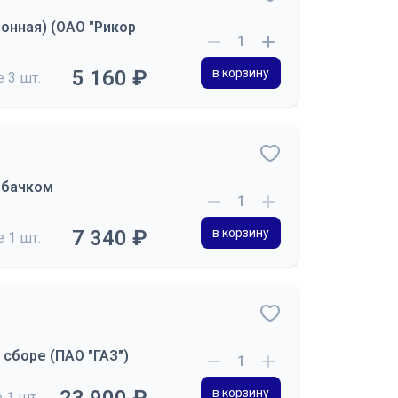
онная) (ОАО "Рикор
5 160 ₽
в корзину
де
3 шт.
 бачком
7 340 ₽
в корзину
де
1 шт.
 сборе (ПАО "ГАЗ")
в корзину
е
1 шт.