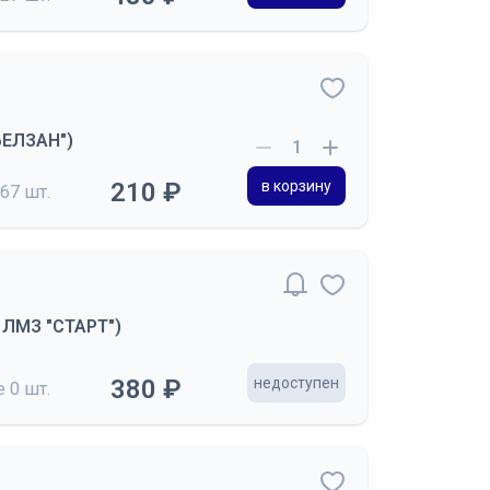
"БЕЛЗАН")
210 ₽
в корзину
67 шт.
О ЛМЗ "СТАРТ")
380 ₽
недоступен
де
0 шт.