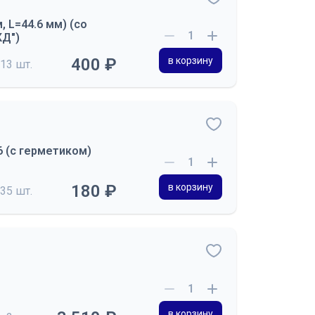
 L=44.6 мм) (со
КД")
400 ₽
в корзину
13 шт.
 (с герметиком)
180 ₽
в корзину
35 шт.
в корзину