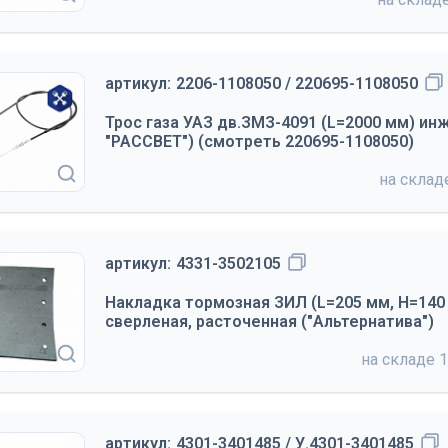
артикул:
2206-1108050 / 220695-1108050
Трос газа УАЗ дв.ЗМЗ-4091 (L=2000 мм) ин
"РАССВЕТ") (смотреть 220695-1108050)
на скла
артикул:
4331-3502105
Накладка тормозная ЗИЛ (L=205 мм, H=140 
сверленая, расточенная ("Альтернатива")
на складе
1
артикул:
4301-3401485 / У.4301-3401485