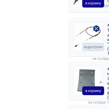
в корзину
на склад
недоступен
на скла
в корзину
на складе
1