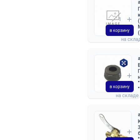
МАСЛА И АВТОХИМИЯ
МЕТИЗЫ
НШ (НАСОС
в корзину
ШЕСТЕРЕНЧАТЫЙ)
на скла
ОБОРУДОВАНИЕ ДОПОГ
ПОДОГРЕВАТЕЛИ
ВОЗДУШНЫЕ И
ЖИДКОСТНЫЕ
ПОДШИПНИКИ
в корзину
ПРОМЫШЛЕННОЕ
на складе
ОБОРУДОВАНИЕ
ПРОЧЕЕ АРХИВ (НЕ
ИСПОЛЬЗОВАТЬ ДЛЯ САЙТА)
РВД, КРАНЫ ШАРОВЫЕ,
ЗАДВИЖКИ
РЕМНИ И СТРОПЫ