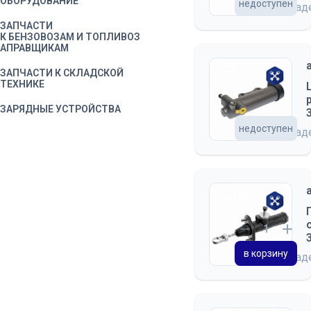
ОБОРУДОВАНИЕ
недоступен
на скла
ЗАПЧАСТИ
К БЕНЗОВОЗАМ И ТОПЛИВОЗ
АПРАВЩИКАМ
ЗАПЧАСТИ К СКЛАДСКОЙ
ТЕХНИКЕ
ЗАРЯДНЫЕ УСТРОЙСТВА
недоступен
на скла
ИНСТРУМЕНТ
КАМЛОКИ
КОЛЕСА
КОМПРЕССОРА
ОБЩЕПРОМЫШЛЕННЫЕ
КОНДИЦИОНЕРЫ
в корзину
АВТОМОБИЛЬНЫЕ И
на скла
КОМПЛЕКТУЮЩИЕ
КРАГИ, ПЕРЧАТКИ,
РУКАВИЦЫ, СПЕЦОДЕЖДА