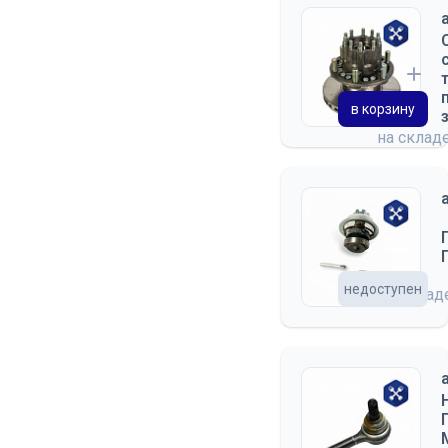
в корзину
на склад
недоступен
на скла