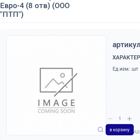
Евро-4 (8 отв) (ООО
"ПТП")
артикул
ХАРАКТЕ
Ед.изм.: шт
в корзину
на скла