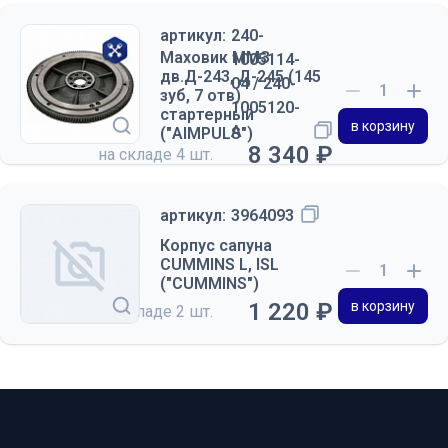
артикул:
240-
Маховик ММЗ
1005114-
дв.Д-243, Д-245 (145
04 / 240-
зуб, 7 отв)
1005120-
стартерный
в корзину
А
("AIMPULS")
8 340 ₽
на складе
4 шт.
артикул:
3964093
Корпус сапуна
CUMMINS L, ISL
("CUMMINS")
1 220 ₽
в корзину
на складе
2 шт.