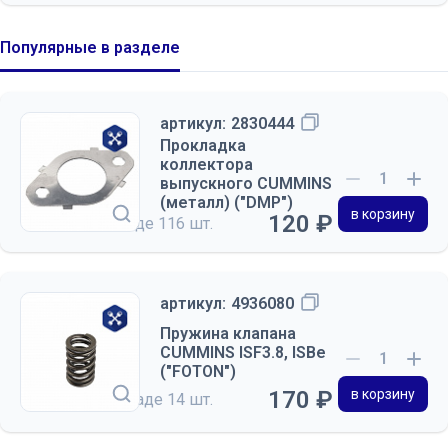
Популярные в разделе
артикул:
2830444
Прокладка
коллектора
выпускного CUMMINS
(металл) ("DMP")
в корзину
120 ₽
на складе
116 шт.
артикул:
4936080
Пружина клапана
CUMMINS ISF3.8, ISBe
("FOTON")
170 ₽
в корзину
на складе
14 шт.