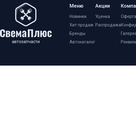
Меню
Акции
Компа
Новинки
Уценка
Оферт
Хит продаж
Распродажа
Конфид
Бренды
Галере
автозапчасти
Автокаталог
Реквиз