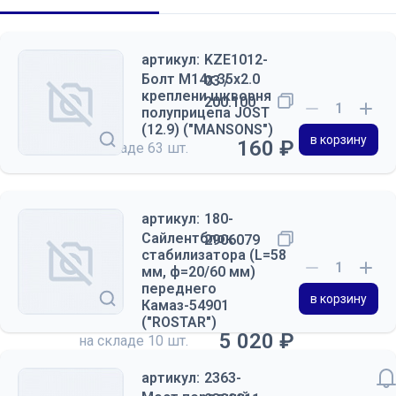
артикул:
KZE1012-
Болт М14х 35x2.0
03 /
креплени шкворня
200.100
полуприцепа JOST
(12.9) ("MANSONS")
в корзину
160 ₽
на складе
63 шт.
артикул:
180-
Сайлентблок
2906079
стабилизатора (L=58
мм, ф=20/60 мм)
переднего
в корзину
Камаз-54901
("ROSTAR")
5 020 ₽
на складе
10 шт.
артикул:
2363-