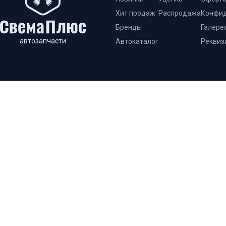
Хит продаж
Распродажа
Конфид
Бренды
Галере
автозапчасти
Автокаталог
Реквиз