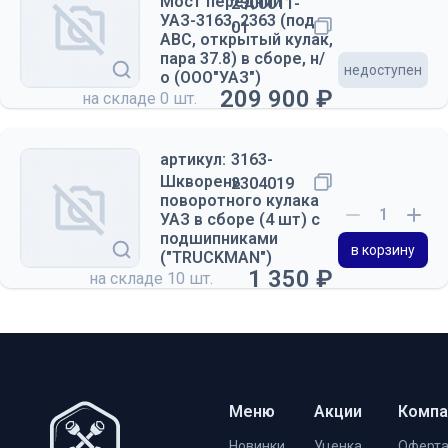
Мост передний
2300011-
УАЗ-3163, 2363 (под
01
АВС, открытый кулак,
пара 37.8) в сборе, н/
недоступен
о (ООО"УАЗ")
209 900 ₽
на складе
0 шт.
артикул:
3163-
Шкворень
2304019
поворотного кулака
УАЗ в сборе (4 шт) с
подшипниками
в корзину
("TRUCKMAN")
1 350 ₽
на складе
10 шт.
Меню
Акции
Компа
Новинки
Уценка
Оферт