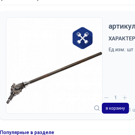
артикул
ХАРАКТЕ
Ед.изм.: шт
в корзину
на складе
1 
Популярные в разделе