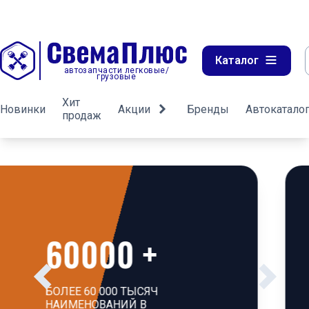
Каталог
автозапчасти легковые/
грузовые
Хит
Новинки
Акции
Бренды
Автокатало
продаж
Система
адресного
хранения