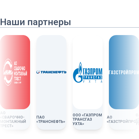
Наши партнеры
АО
ООО «ГАЗПРОМ
О
«СВАРОЧНО-
ПАО
АО
ОЕ
ТРАНСГАЗ
«
МОНТАЖНЫЙ
«ТРАНСНЕФТЬ»
«ГАЗСТРОЙПРОМ
УХТА»
У
ТРЕСТ»