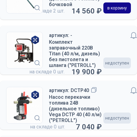
бочковой
в корзину
14 560 ₽
на складе
2 шт.
артикул: -
Комплект
заправочный 220В
Titan (40 л/м, дизель)
без пистолета и
недоступен
шланга ("PETROLL")
19 900 ₽
на складе
0 шт.
артикул:
DCTP40
Насос перекачки
топлива 24В
(дизельное топливо)
Vega DCTP 40 (40 л/м)
недоступен
("PETROLL")
7 040 ₽
на складе
0 шт.