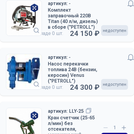
артикул: -
Комплект
заправочный 220В
Titan (40 л/м, дизель)
в сборе ("PETROLL")
недоступен
24 150 ₽
на складе
0 шт.
артикул: -
Насос перекачки
топлива 24В (бензин,
керосин) Venus
("PETROLL")
недоступен
24 300 ₽
на складе
0 шт.
артикул:
LLY-25
Кран счетчик (25-65
л/мин) без
отсекателя,