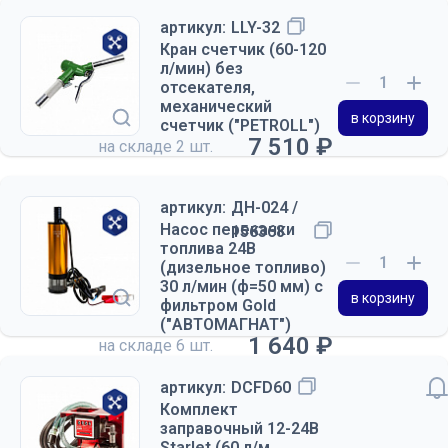
артикул:
LLY-32
Кран счетчик (60-120
л/мин) без
отсекателя,
механический
в корзину
счетчик ("PETROLL")
7 510 ₽
на складе
2 шт.
артикул:
ДН-024 /
Насос перекачки
156368
топлива 24В
(дизельное топливо)
30 л/мин (ф=50 мм) с
в корзину
фильтром Gold
("АВТОМАГНАТ")
1 640 ₽
на складе
6 шт.
артикул:
DCFD60
Комплект
заправочный 12-24В
Starlet (60 л/м,