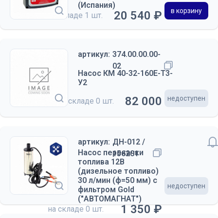
(Испания)
в корзину
20 540 ₽
на складе
1 шт.
артикул:
374.00.00.00-
02
Насос КМ 40-32-160Е-Т3-
У2
82 000 ₽
недоступен
на складе
0 шт.
артикул:
ДН-012 /
Насос перекачки
156201
топлива 12В
(дизельное топливо)
30 л/мин (ф=50 мм) c
недоступен
фильтром Gold
("АВТОМАГНАТ")
1 350 ₽
на складе
0 шт.