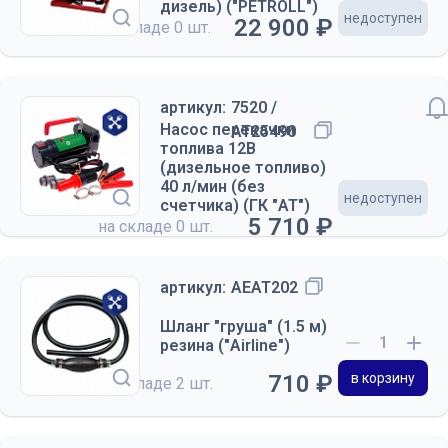
дизель) ("PETROLL")
недоступен
22 900 ₽
на складе
0 шт.
артикул:
7520 /
Насос перекачки
AT25490
топлива 12В
(дизельное топливо)
40 л/мин (без
недоступен
счетчика) (ГК "АТ")
5 710 ₽
на складе
0 шт.
артикул:
AEAT202
Шланг "груша" (1.5 м)
резина ("Airline")
710 ₽
в корзину
на складе
2 шт.