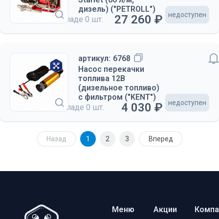
дизель) ("PETROLL")
недоступен
27 260 ₽
на складе
0 шт.
артикул:
6768
Насос перекачки
топлива 12В
(дизельное топливо)
с фильтром ("KENT")
недоступен
4 030 ₽
на складе
0 шт.
Назад
1
2
3
Вперед
Меню
Акции
Компа