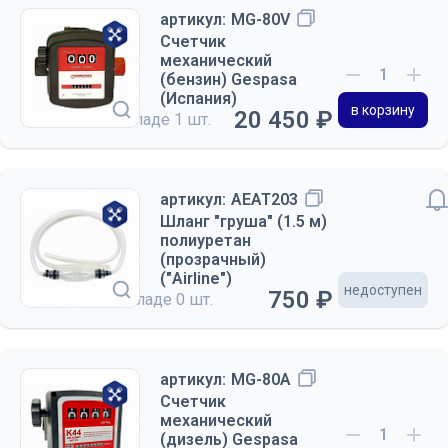
артикул:
MG-80V
Счетчик
механический
(бензин) Gespasa
(Испания)
в корзину
20 450 ₽
на складе
1 шт.
артикул:
AEAT203
Шланг "груша" (1.5 м)
полиуретан
(прозрачный)
("Airline")
недоступен
750 ₽
на складе
0 шт.
артикул:
MG-80A
Счетчик
механический
(дизель) Gespasa