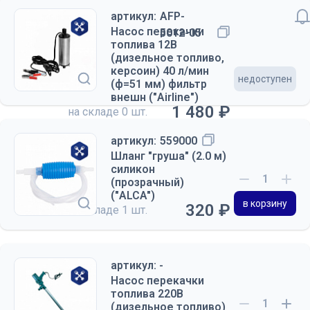
артикул:
AFP-
Насос перекачки
5012-05
топлива 12В
(дизельное топливо,
керсоин) 40 л/мин
недоступен
(ф=51 мм) фильтр
внешн ("Airline")
1 480 ₽
на складе
0 шт.
артикул:
559000
Шланг "груша" (2.0 м)
силикон
(прозрачный)
("ALCA")
в корзину
320 ₽
на складе
1 шт.
артикул: -
Насос перекачки
топлива 220В
(дизельное топливо)