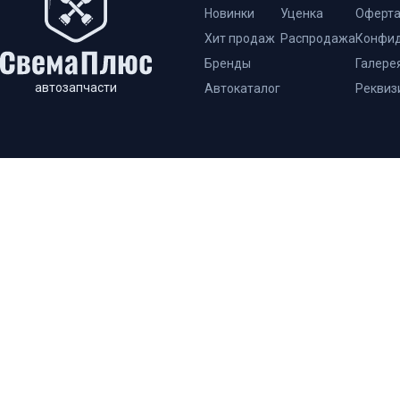
Новинки
Уценка
Оферт
Хит продаж
Распродажа
Конфид
Бренды
Галере
автозапчасти
Автокаталог
Реквиз