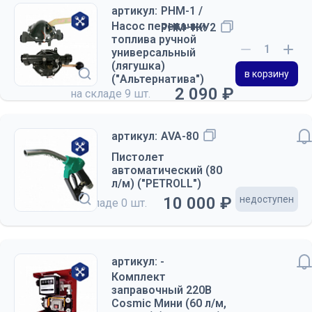
артикул:
РНМ-1 /
Насос перекачки
РНМ-1КУ2
топлива ручной
универсальный
(лягушка)
в корзину
("Альтернатива")
2 090 ₽
на складе
9 шт.
артикул:
AVA-80
Пистолет
автоматический (80
л/м) ("PETROLL")
10 000 ₽
недоступен
на складе
0 шт.
артикул: -
Комплект
заправочный 220В
Cosmic Мини (60 л/м,