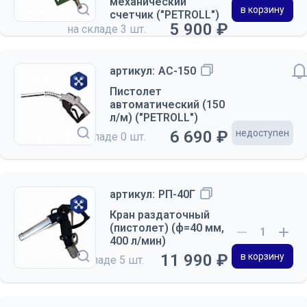
механический
в корзину
счетчик ("PETROLL")
5 900 ₽
на складе
3 шт.
артикул:
АС-150
Пистолет
автоматический (150
л/м) ("PETROLL")
6 690 ₽
недоступен
на складе
0 шт.
артикул:
РП-40Г
Кран раздаточный
(пистолет) (ф=40 мм,
400 л/мин)
11 990 ₽
в корзину
на складе
5 шт.