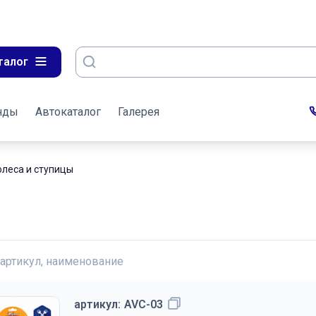
талог
нды
Автокаталог
Галерея
олеса и ступицы
 артикул, наименование
артикул:
AVC-03