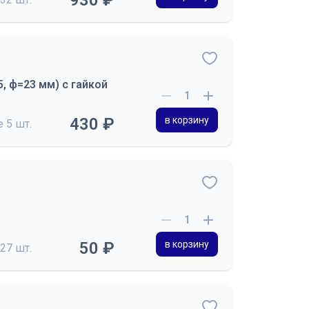
930 ₽
, ф=23 мм) с гайкой
430 ₽
в корзину
де
5 шт.
50 ₽
в корзину
27 шт.