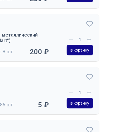
й металлический
art")
200 ₽
в корзину
де
8 шт.
5 ₽
в корзину
86 шт.