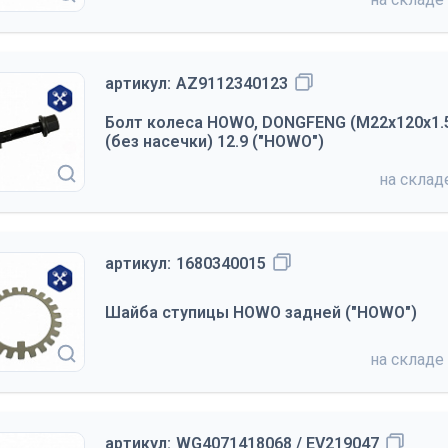
артикул:
AZ9112340123
Болт колеса HOWO, DONGFENG (М22х120х1.5
(без насечки) 12.9 ("HOWO")
на скла
артикул:
1680340015
Шайба ступицы HOWO задней ("HOWO")
на складе
артикул:
WG4071418068 / EV219047