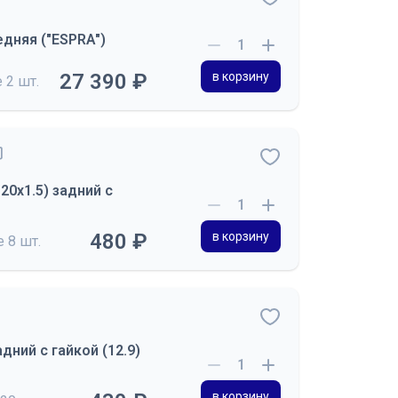
дняя ("ESPRA")
27 390 ₽
в корзину
е
2 шт.
0х1.5) задний с
480 ₽
в корзину
де
8 шт.
дний с гайкой (12.9)
в корзину