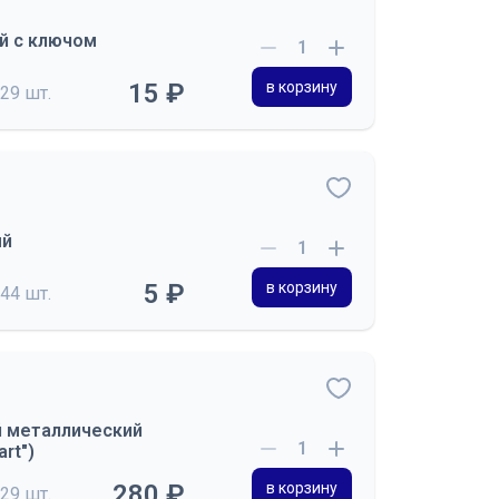
й с ключом
15 ₽
в корзину
29 шт.
ый
5 ₽
в корзину
44 шт.
й металлический
rt")
280 ₽
в корзину
29 шт.