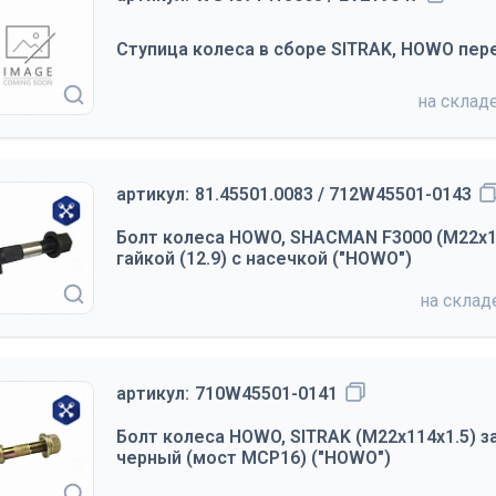
Ступица колеса в сборе SITRAK, HOWO пере
на склад
артикул:
81.45501.0083 / 712W45501-0143
Болт колеса HOWO, SHACMAN F3000 (М22х12
гайкой (12.9) с насечкой ("HOWO")
на скла
артикул:
710W45501-0141
Болт колеса HOWO, SITRAK (М22х114х1.5) за
черный (мост MCP16) ("HOWO")