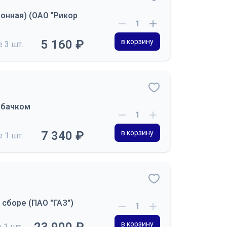
онная) (ОАО "Рикор
5 160 ₽
в корзину
де
3 шт.
 бачком
7 340 ₽
в корзину
де
1 шт.
 сборе (ПАО "ГАЗ")
в корзину
е
1 шт.