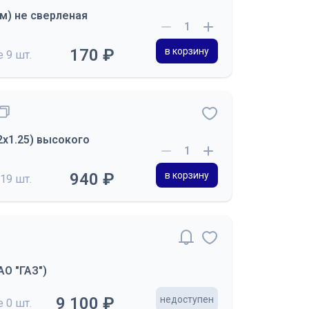
м) не сверленая
170 ₽
в корзину
де
9 шт.
2х1.25) высокого
940 ₽
в корзину
19 шт.
АО "ГАЗ")
9 100 ₽
недоступен
де
0 шт.