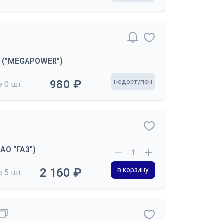
0 ("MEGAPOWER")
980 ₽
недоступен
де
0 шт.
АО "ГАЗ")
2 160 ₽
в корзину
де
5 шт.