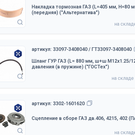
Накладка тормозная ГАЗ (L=405 мм, Н=80 м
(передняя) ("Альтернатива")
на скла
артикул:
33097-3408040 / ГТ33097-3408040
Шланг ГУР ГАЗ (L= 880 мм, ш+ш М12х1.25/1
давления (в пружине) ("ГОСТех")
на складе
артикул:
3302-1601620
Сцепление в сборе ГАЗ дв.406, 4215, 402 (П
на скла