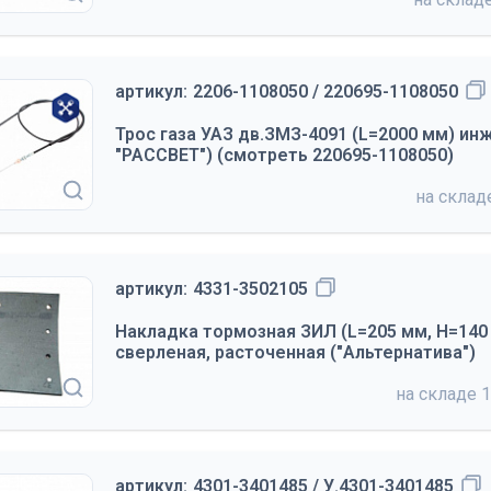
артикул:
2206-1108050 / 220695-1108050
Трос газа УАЗ дв.ЗМЗ-4091 (L=2000 мм) ин
"РАССВЕТ") (смотреть 220695-1108050)
на скла
артикул:
4331-3502105
Накладка тормозная ЗИЛ (L=205 мм, H=140 
сверленая, расточенная ("Альтернатива")
на складе
1
артикул:
4301-3401485 / У.4301-3401485