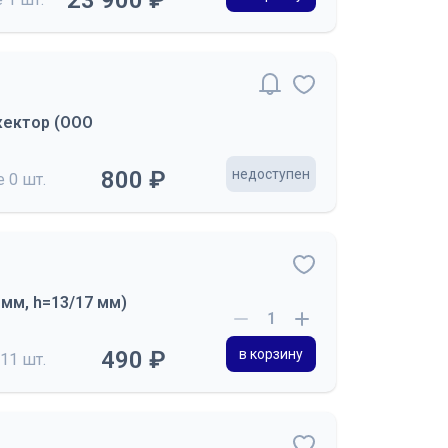
23 900 ₽
жектор (ООО
800 ₽
недоступен
де
0 шт.
мм, h=13/17 мм)
490 ₽
в корзину
11 шт.