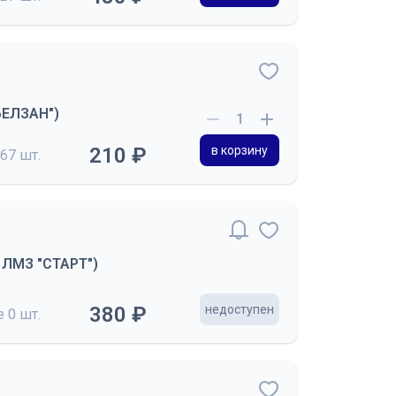
"БЕЛЗАН")
210 ₽
в корзину
67 шт.
О ЛМЗ "СТАРТ")
380 ₽
недоступен
де
0 шт.