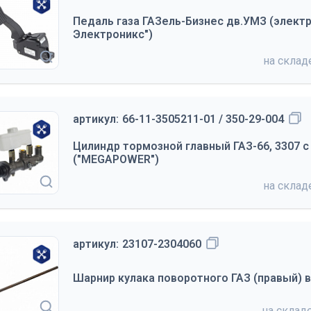
Педаль газа ГАЗель-Бизнес дв.УМЗ (электр
Электроникс")
на скла
артикул:
66-11-3505211-01 / 350-29-004
Цилиндр тормозной главный ГАЗ-66, 3307 с
("MEGAPOWER")
на скла
артикул:
23107-2304060
Шарнир кулака поворотного ГАЗ (правый) в
на склад