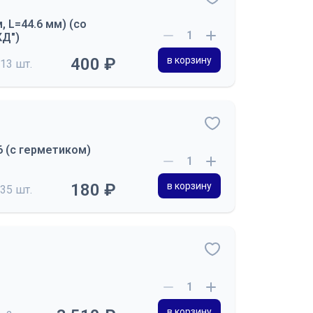
 L=44.6 мм) (со
КД")
400 ₽
в корзину
13 шт.
 (с герметиком)
180 ₽
в корзину
35 шт.
в корзину