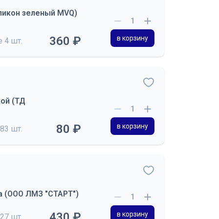
ликон зеленый MVQ)
360 ₽
в корзину
де
4 шт.
кой (ТД
80 ₽
в корзину
83 шт.
ка (ООО ЛМЗ "СТАРТ")
430 ₽
в корзину
27 шт.