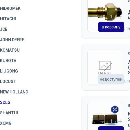
HIDROMEK
HITACHI
в корзину
на скл
JCB
JOHN DEERE
KOMATSU
KUBOTA
LIUGONG
недоступен
на скл
LOCUST
NEW HOLLAND
SDLG
SHANTUI
XCMG