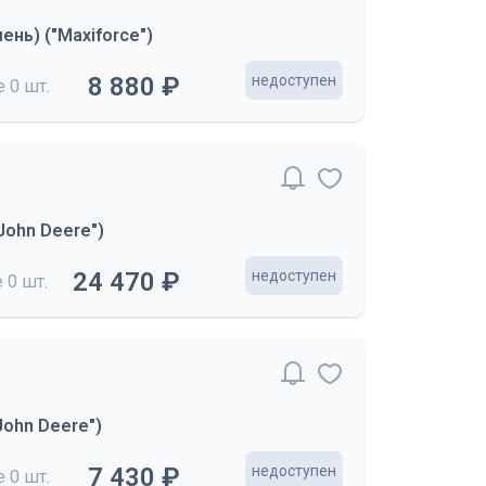
нь) ("Maxiforce")
8 880 ₽
недоступен
де
0 шт.
"John Deere")
24 470 ₽
недоступен
е
0 шт.
ohn Deere")
7 430 ₽
недоступен
де
0 шт.