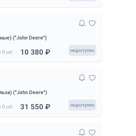
ые) ("John Deere")
10 380 ₽
недоступен
е
0 шт.
ьза) ("John Deere")
31 550 ₽
недоступен
е
0 шт.