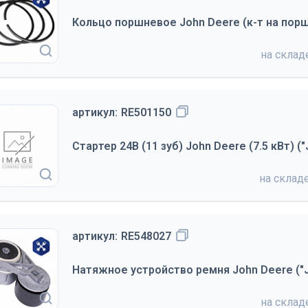
Кольцо поршневое John Deere (к-т на порше
на скла
артикул:
RE501150
Стартер 24В (11 зуб) John Deere (7.5 кВт) (
на склад
артикул:
RE548027
Натяжное устройство ремня John Deere ("J
на скла