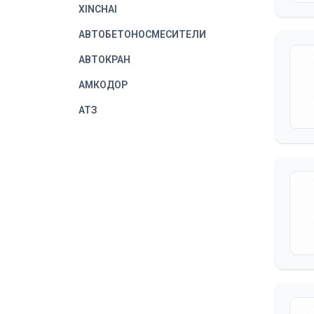
XINCHAI
АВТОБЕТОНОСМЕСИТЕЛИ
АВТОКРАН
АМКОДОР
АТЗ
БРЯНСКИЙ АРСЕНАЛ
(АВТОГРЕЙДЕР ДЗ-143,
ДЗ-180)
БУРИЛЬНО-КРАНОВЫЕ
УСТАНОВКИ
ВГТЗ
ВМТЗ
ВТЗ
ЗАПЧАСТИ ДЛЯ СВАЕБОЙНОЙ
ТЕХНИКИ