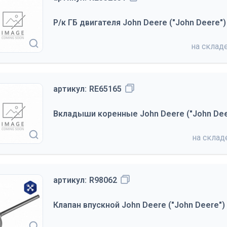
Р/к ГБ двигателя John Deere ("John Deere")
на склад
артикул:
RE65165
Вкладыши коренные John Deere ("John Dee
на скла
артикул:
R98062
Клапан впускной John Deere ("John Deere")