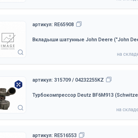
артикул:
RE65908
Вкладыши шатунные John Deere ("John Dee
на скла
артикул:
315709 / 04232255KZ
Турбокомпрессор Deutz BF6M913 (Schwitzer
на склад
артикул:
RE516553