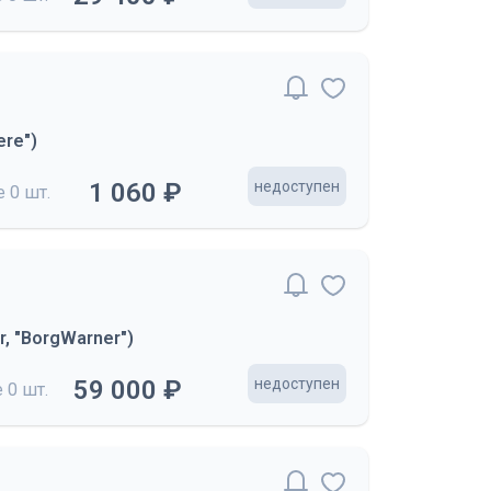
re")
1 060 ₽
недоступен
де
0 шт.
, "BorgWarner")
59 000 ₽
недоступен
е
0 шт.