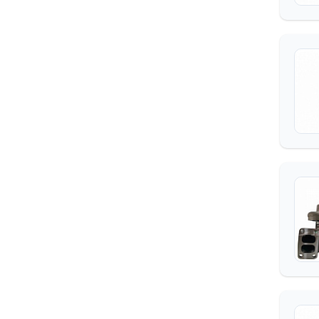
ППУА
РАСКАТ
ТВЭКС
УВЗ
УДС (УСТАНОВКА
ДОМКРАТНАЯ
СТАЦИОНАРНАЯ)
УМП (УНИВЕРСАЛЬНЫЙ
МОТОРНЫЙ
ПОДОГРЕВАТЕЛЬ)
ХТЗ
ЧСДМ
ЧТЗ
ЮМЗ