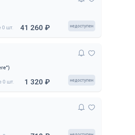
41 260 ₽
недоступен
е
0 шт.
re")
1 320 ₽
недоступен
де
0 шт.
недоступен