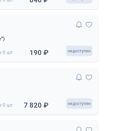
840 ₽
")
190 ₽
недоступен
де
0 шт.
7 820 ₽
недоступен
де
0 шт.