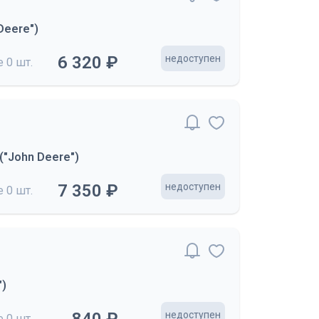
Deere")
6 320 ₽
недоступен
де
0 шт.
"John Deere")
7 350 ₽
недоступен
де
0 шт.
")
недоступен
де
0 шт.