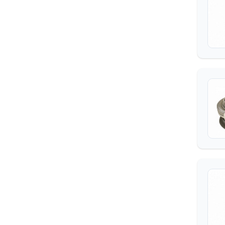
ЗАПЧАСТИ ДЛЯ
ЦЕМЕНТИРОВОЧНЫХ
АГРЕГАТОВ
ЗАПЧАСТИ
К КОММУНАЛЬНЫМ МАШИНА
М
ЗАПЧАСТИ К СНЕГОХОДАМ,
КВАДРОЦИКЛАМ И
ГИДРОЦИКЛАМ
КИРОВЕЦ ПТЗ
КМУ (КРАН-МАНИПУЛЯТОР)
КРАНЭКС
ЛТЗ
МТЗ
НАСОСЫ ЦНСГ И ЦНС
ОРЕЛ-ПОГРУЗЧИК ТО-30