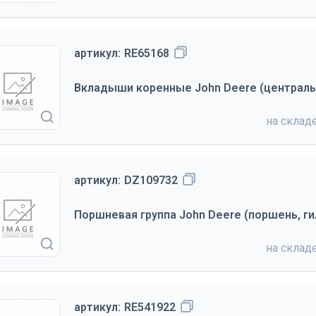
артикул:
RE65168
Вкладыши коренные John Deere (центральн
на склад
артикул:
DZ109732
Поршневая группа John Deere (поршень, гил
на склад
артикул:
RE541922