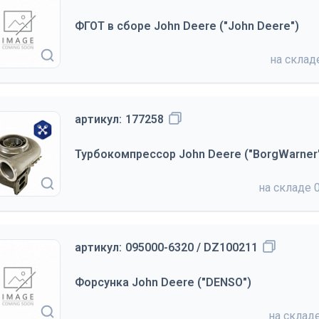
ФГОТ в сборе John Deere ("John Deere")
на скла
артикул:
177258
Турбокомпрессор John Deere ("BorgWarner
на складе
артикул:
095000-6320 / DZ100211
Форсунка John Deere ("DENSO")
на склад