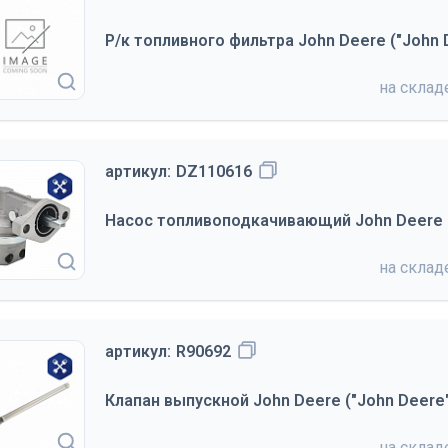
Р/к топливного фильтра John Deere ("John 
на скла
артикул:
DZ110616
Насос топливоподкачивающий John Deere (
на скла
артикул:
R90692
Клапан выпускной John Deere ("John Deere
на скла