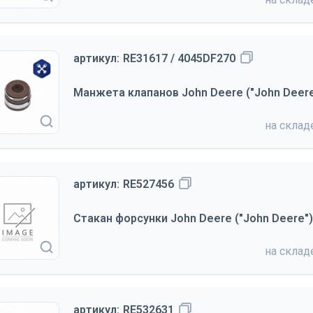
артикул:
RE31617 / 4045DF270
Манжета клапанов John Deere ("John Deere
на скла
артикул:
RE527456
Стакан форсунки John Deere ("John Deere")
на скла
артикул:
RE532631