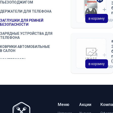
ПЬЕЗОПОДЖИГОМ
ДЕРЖАТЕЛИ ДЛЯ ТЕЛЕФОНА
в корзину
на скла
ЗАГЛУШКИ ДЛЯ РЕМНЕЙ
БЕЗОПАСНОСТИ
ЗАРЯДНЫЕ УСТРОЙСТВА ДЛЯ
ТЕЛЕФОНА
КОВРИКИ АВТОМОБИЛЬНЫЕ
В САЛОН
КОМПРЕССОРА
АВТОМОБИЛЬНЫЕ
в корзину
на скла
НАБОРЫ ДЛЯ ТЕХОСМОТРА
ПЕРЕГОВОРНЫЕ УСТРОЙСТВА
РАДИОСТАНЦИИ
РАЗВЕТВИТЕЛИ
ПРИКУРИВАТЕЛЯ
Меню
Акции
Компа