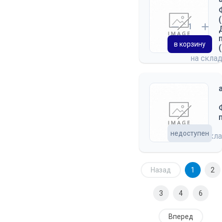
в корзину
на скла
недоступен
на скл
Назад
1
2
3
4
6
Вперед