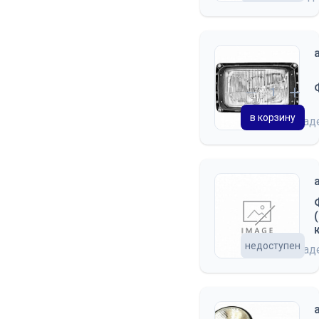
ХОДОВЫЕ ОГНИ
в корзину
на скла
недоступен
на скла