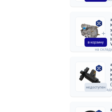
в корзину
на скла
недоступен
на скла