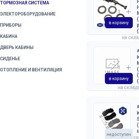
ТОРМОЗНАЯ СИСТЕМА
ЭЛЕКТОРОБОРУДОВАНИЕ
в корзину
ПРИБОРЫ
КАБИНА
на скл
ДВЕРЬ КАБИНЫ
СИДЕНЬЕ
ОТОПЛЕНИЕ И ВЕНТИЛЯЦИЯ
в корзину
ПРИНАДЛЕЖНОСТИ КАБИНЫ
на скла
КУЗОВ
ПЛАТФОРМА
недоступен
на с