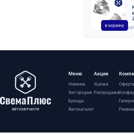
в корзину
на склад
Меню
Акции
Компа
Новинки
Уценка
Оферт
Хит продаж
Распродажа
Конфид
Бренды
Галере
автозапчасти
Автокаталог
Реквиз