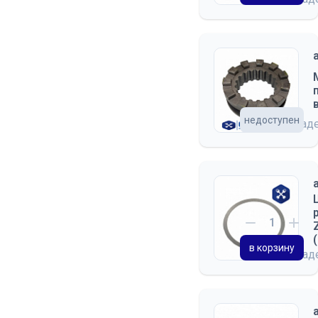
недоступен
на склад
в корзину
на скла