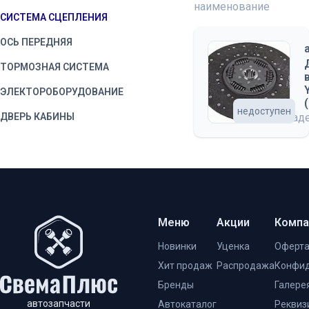
наименование
СИСТЕМА СЦЕПЛЕНИЯ
ОСЬ ПЕРЕДНЯЯ
ТОРМОЗНАЯ СИСТЕМА
ЭЛЕКТОРОБОРУДОВАНИЕ
недоступен
ДВЕРЬ КАБИНЫ
на склад
Меню
Акции
Компа
Новинки
Уценка
Оферт
Хит продаж
Распродажа
Конфид
Бренды
Галере
автозапчасти
Автокаталог
Реквиз