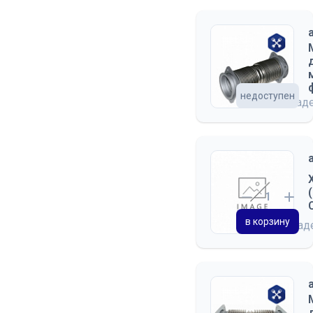
недоступен
на склад
в корзину
на скла