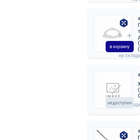
в корзину
на скла
недоступен
на скла