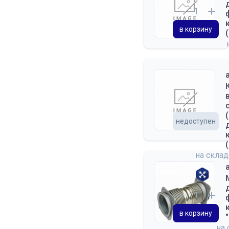
в корзину
недоступен
на скла
в корзину
на