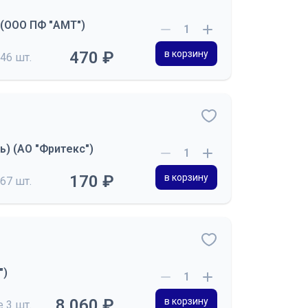
 (ООО ПФ "АМТ")
470 ₽
в корзину
46 шт.
) (АО "Фритекс")
170 ₽
в корзину
67 шт.
")
8 060 ₽
в корзину
де
3 шт.