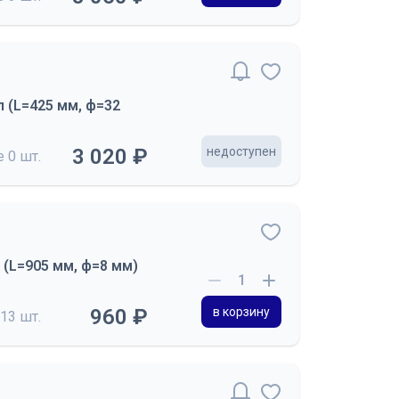
 (L=425 мм, ф=32
3 020 ₽
недоступен
де
0 шт.
 (L=905 мм, ф=8 мм)
960 ₽
в корзину
13 шт.