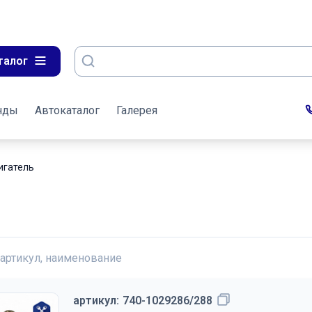
талог
нды
Автокаталог
Галерея
игатель
 артикул, наименование
артикул:
740-1029286/288