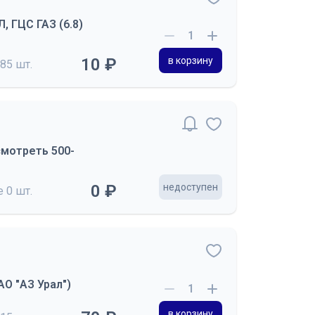
, ГЦС ГАЗ (6.8)
10 ₽
в корзину
85 шт.
смотреть 500-
0 ₽
недоступен
де
0 шт.
АО "АЗ Урал")
в корзину