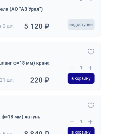
ля (АО "АЗ Урал")
5 120 ₽
недоступен
де
0 шт.
шланг ф=18 мм) крана
220 ₽
в корзину
21 шт.
 ф=18 мм) латунь
в корзину
де
6 шт.