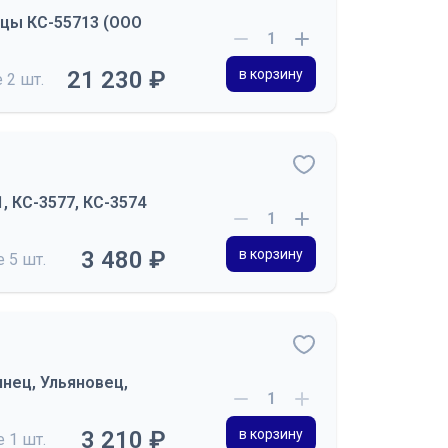
нцы КС-55713 (ООО
21 230 ₽
в корзину
е
2 шт.
, КС-3577, КС-3574
3 480 ₽
в корзину
де
5 шт.
инец, Ульяновец,
3 210 ₽
в корзину
де
1 шт.