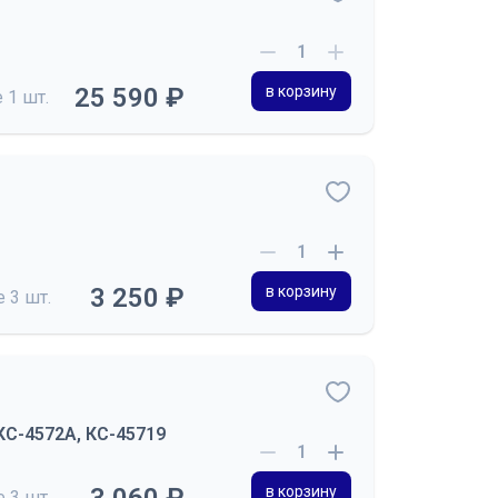
25 590 ₽
в корзину
е
1 шт.
3 250 ₽
в корзину
де
3 шт.
КС-4572А, КС-45719
в корзину
де
3 шт.