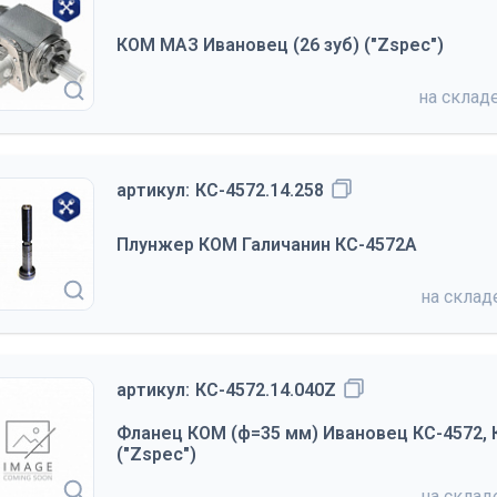
КОМ МАЗ Ивановец (26 зуб) ("Zspec")
на склад
артикул:
КС-4572.14.258
Плунжер КОМ Галичанин КС-4572А
на скла
артикул:
КС-4572.14.040Z
Фланец КОМ (ф=35 мм) Ивановец КС-4572, 
("Zspec")
на скла