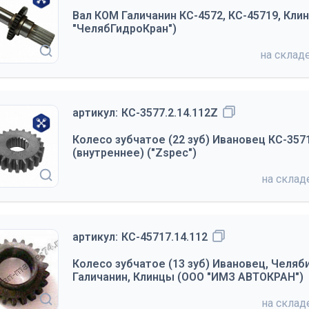
Вал КОМ Галичанин КС-4572, КС-45719, Кли
"ЧелябГидроКран")
на склад
артикул:
КС-3577.2.14.112Z
Колесо зубчатое (22 зуб) Ивановец КС-3571
(внутреннее) ("Zspec")
на скла
артикул:
КС-45717.14.112
Колесо зубчатое (13 зуб) Ивановец, Челяб
Галичанин, Клинцы (ООО "ИМЗ АВТОКРАН")
на скла