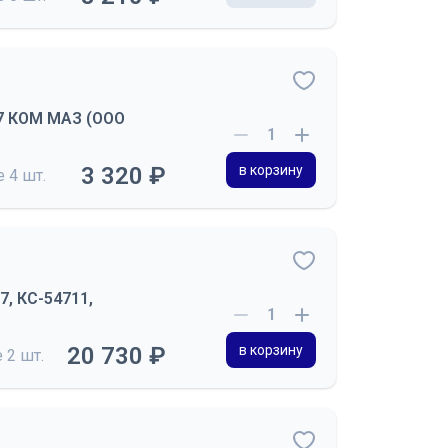
77 КОМ МАЗ (ООО
3 320 ₽
в корзину
де
4 шт.
7, КС-54711,
20 730 ₽
в корзину
е
2 шт.