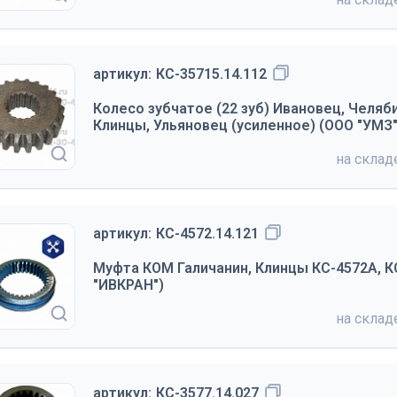
артикул:
КС-35715.14.112
Колесо зубчатое (22 зуб) Ивановец, Челяби
Клинцы, Ульяновец (усиленное) (ООО "УМЗ"
на скла
артикул:
КС-4572.14.121
Муфта КОМ Галичанин, Клинцы КС-4572А, К
"ИВКРАН")
на скла
артикул:
КС-3577.14.027