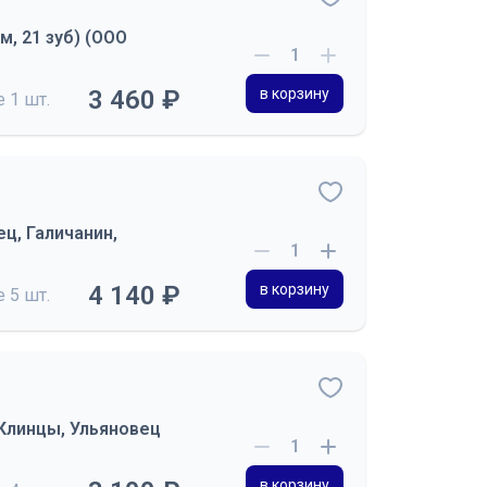
, 21 зуб) (ООО
3 460 ₽
в корзину
де
1 шт.
ц, Галичанин,
4 140 ₽
в корзину
де
5 шт.
 Клинцы, Ульяновец
в корзину