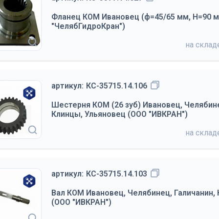
Фланец КОМ Ивановец (ф=45/65 мм, Н=90 мм
"ЧелябГидроКран")
на скла
артикул:
КС-35715.14.106
Шестерня КОМ (26 зуб) Ивановец, Челябине
Клинцы, Ульяновец (ООО "ИВКРАН")
на скла
артикул:
КС-35715.14.103
Вал КОМ Ивановец, Челябинец, Галичанин,
(ООО "ИВКРАН")