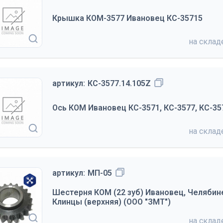
Крышка КОМ-3577 Ивановец КС-35715
на скла
артикул:
КС-3577.14.105Z
Ось КОМ Ивановец КС-3571, КС-3577, КС-357
на скла
артикул:
МП-05
Шестерня КОМ (22 зуб) Ивановец, Челябине
Клинцы (верхняя) (ООО "ЗМТ")
на скла