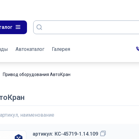
талог
нды
Автокаталог
Галерея
Привод оборудования АвтоКран
втоКран
 артикул, наименование
артикул:
КС-45719-1.14.109