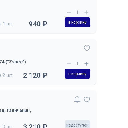
940 ₽
в корзину
де
1 шт.
4 ("Zspec")
2 120 ₽
в корзину
де
2 шт.
ц, Галичанин,
3 210 ₽
недоступен
де
0 шт.