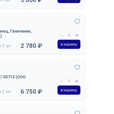
3 060 ₽
нец, Галичанин,
)
2 780 ₽
в корзину
де
2 шт.
С-55713 (ООО
6 750 ₽
в корзину
де
2 шт.